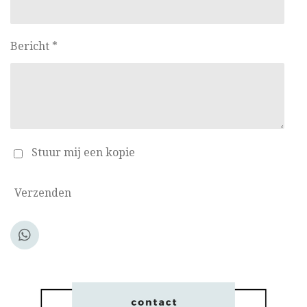
Bericht *
Stuur mij een kopie
Verzenden
W
h
a
t
s
A