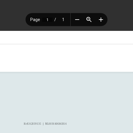
KvK 82039135 | NL003640686B14