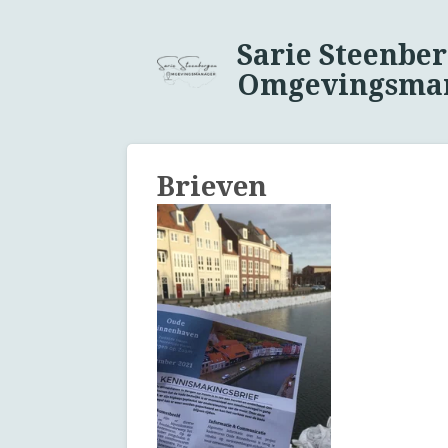
Ga
direct
Sarie Steenbe
naar
Omgevingsma
de
hoofdinhoud
Brieven