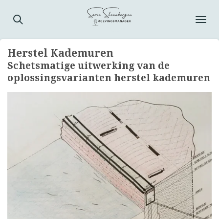
Ga
direct
naar
de
Herstel Kademuren
hoofdinhoud
Schetsmatige uitwerking van de
oplossingsvarianten herstel kademuren