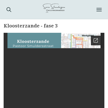
Ga
direct
naar
de
Kloosterzande - fase 3
hoofdinhoud