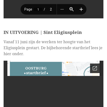
IN UITVOERING | Sint Eligiusplein
Vanaf 11 juni zijn de werken ter hoogte van het
Eligiusplein gestart. De bijbehorende startbrief lees je
hier onder.