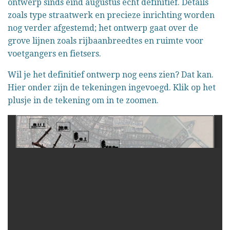
ontwerp sinds eind augustus echt definitief. Details
zoals type straatwerk en precieze inrichting worden
nog verder afgestemd; het ontwerp gaat over de
grove lijnen zoals rijbaanbreedtes en ruimte voor
voetgangers en fietsers.
Wil je het definitief ontwerp nog eens zien? Dat kan.
Hier onder zijn de tekeningen ingevoegd. Klik op het
plusje in de tekening om in te zoomen.